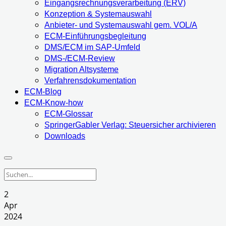
Eingangsrechnungsverarbeitung (ERV)
Konzeption & Systemauswahl
Anbieter- und Systemauswahl gem. VOL/A
ECM-Einführungsbegleitung
DMS/ECM im SAP-Umfeld
DMS-/ECM-Review
Migration Altsysteme
Verfahrensdokumentation
ECM-Blog
ECM-Know-how
ECM-Glossar
SpringerGabler Verlag: Steuersicher archivieren
Downloads
2
Apr
2024