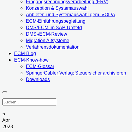
Eingangsrechnungsverarbeitung (ERV)
Konzeption & Systemauswahl
Anbieter- und Systemauswahl gem. VOL/A
ECM-Einführungsbegleitung
DMS/ECM im SAP-Umfeld
DMS-/ECM-Review
Migration Altsysteme
Verfahrensdokumentation
ECM-Blog
ECM-Know-how
ECM-Glossar
SpringerGabler Verlag: Steuersicher archivieren
Downloads
6
Apr
2023