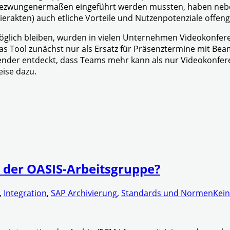
il gezwungenermaßen eingeführt werden mussten, haben neb
apierakten) auch etliche Vorteile und Nutzenpotenziale offeng
ch bleiben, wurden in vielen Unternehmen Videokonferenz
s Tool zunächst nur als Ersatz für Präsenztermine mit Bea
der entdeckt, dass Teams mehr kann als nur Videokonferen
ise dazu.
 der OASIS-Arbeitsgruppe?
,
Integration
,
SAP Archivierung
,
Standards und Normen
Kei