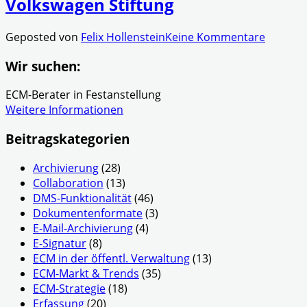
Volkswagen Stiftung
Geposted von
Felix Hollenstein
Keine Kommentare
Wir suchen:
ECM-Berater in Festanstellung
Weitere Informationen
Beitragskategorien
Archivierung
(28)
Collaboration
(13)
DMS-Funktionalität
(46)
Dokumentenformate
(3)
E-Mail-Archivierung
(4)
E-Signatur
(8)
ECM in der öffentl. Verwaltung
(13)
ECM-Markt & Trends
(35)
ECM-Strategie
(18)
Erfassung
(20)