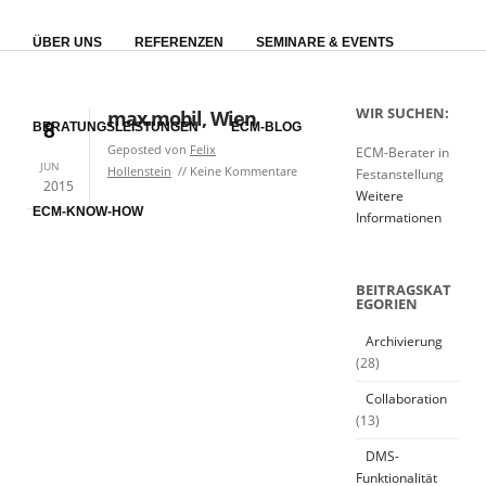
ÜBER UNS
REFERENZEN
SEMINARE & EVENTS
WIR SUCHEN:
max.mobil, Wien
8
BERATUNGSLEISTUNGEN
ECM-BLOG
Geposted von
Felix
ECM-Berater in
JUN
Hollenstein
Keine Kommentare
Festanstellung
2015
Weitere
ECM-KNOW-HOW
Informationen
BEITRAGSKAT
EGORIEN
Archivierung
(28)
Collaboration
(13)
DMS-
Funktionalität