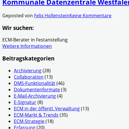
Kommunale Datenzentrale Westfale
Geposted von
Felix Hollenstein
Keine Kommentare
Wir suchen:
ECM-Berater in Festanstellung
Weitere Informationen
Beitragskategorien
Archivierung
(28)
Collaboration
(13)
DMS-Funktionalität
(46)
Dokumentenformate
(3)
E-Mail-Archivierung
(4)
E-Signatur
(8)
ECM in der öffentl. Verwaltung
(13)
ECM-Markt & Trends
(35)
ECM-Strategie
(18)
Erfassung
(20)