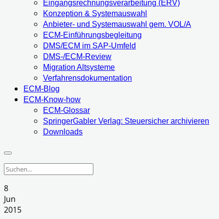
Eingangsrechnungsverarbeitung (ERV)
Konzeption & Systemauswahl
Anbieter- und Systemauswahl gem. VOL/A
ECM-Einführungsbegleitung
DMS/ECM im SAP-Umfeld
DMS-/ECM-Review
Migration Altsysteme
Verfahrensdokumentation
ECM-Blog
ECM-Know-how
ECM-Glossar
SpringerGabler Verlag: Steuersicher archivieren
Downloads
8
Jun
2015