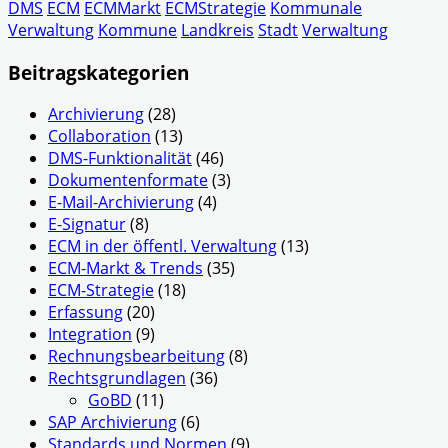
DMS
ECM
ECMMarkt
ECMStrategie
Kommunale
Verwaltung
Kommune
Landkreis
Stadt
Verwaltung
Beitragskategorien
Archivierung
(28)
Collaboration
(13)
DMS-Funktionalität
(46)
Dokumentenformate
(3)
E-Mail-Archivierung
(4)
E-Signatur
(8)
ECM in der öffentl. Verwaltung
(13)
ECM-Markt & Trends
(35)
ECM-Strategie
(18)
Erfassung
(20)
Integration
(9)
Rechnungsbearbeitung
(8)
Rechtsgrundlagen
(36)
GoBD
(11)
SAP Archivierung
(6)
Standards und Normen
(9)