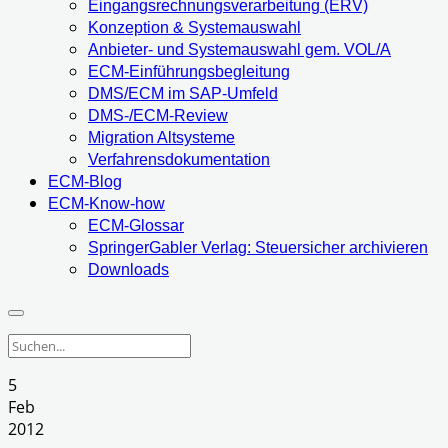
Eingangsrechnungsverarbeitung (ERV)
Konzeption & Systemauswahl
Anbieter- und Systemauswahl gem. VOL/A
ECM-Einführungsbegleitung
DMS/ECM im SAP-Umfeld
DMS-/ECM-Review
Migration Altsysteme
Verfahrensdokumentation
ECM-Blog
ECM-Know-how
ECM-Glossar
SpringerGabler Verlag: Steuersicher archivieren
Downloads
5
Feb
2012