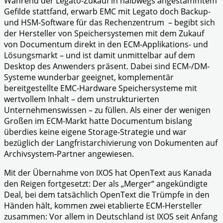
Während der Legato-Zukauf in halbwegs angestammtem
Gefilde stattfand, erwarb EMC mit Legato doch Backup-
und HSM-Software für das Rechenzentrum – begibt sich
der Hersteller von Speichersystemen mit dem Zukauf
von Documentum direkt in den ECM-Applikations- und
Lösungsmarkt – und ist damit unmittelbar auf dem
Desktop des Anwenders präsent. Dabei sind ECM-/DM-
Systeme wunderbar geeignet, komplementär
bereitgestellte EMC-Hardware Speichersysteme mit
wertvollem Inhalt – dem unstrukturierten
Unternehmenswissen – zu füllen. Als einer der wenigen
Großen im ECM-Markt hatte Documentum bislang
überdies keine eigene Storage-Strategie und war
bezüglich der Langfristarchivierung von Dokumenten auf
Archivsystem-Partner angewiesen.
Mit der Übernahme von IXOS hat OpenText aus Kanada
den Reigen fortgesetzt: Der als „Merger“ angekündigte
Deal, bei dem tatsächlich OpenText die Trümpfe in den
Händen hält, kommen zwei etablierte ECM-Hersteller
zusammen: Vor allem in Deutschland ist IXOS seit Anfang