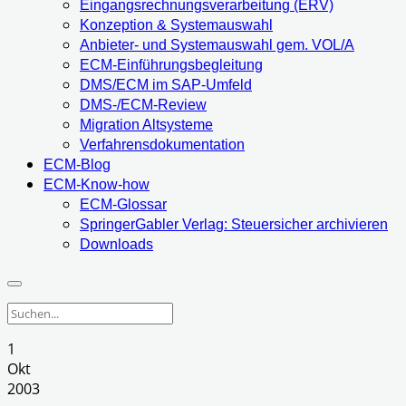
Eingangsrechnungsverarbeitung (ERV)
Konzeption & Systemauswahl
Anbieter- und Systemauswahl gem. VOL/A
ECM-Einführungsbegleitung
DMS/ECM im SAP-Umfeld
DMS-/ECM-Review
Migration Altsysteme
Verfahrensdokumentation
ECM-Blog
ECM-Know-how
ECM-Glossar
SpringerGabler Verlag: Steuersicher archivieren
Downloads
1
Okt
2003