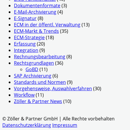
Dokumentenformate
(3)
E-Mail-Archivierung
(4)
E-Signatur
(8)
ECM in der öffentl. Verwaltung
(13)
ECM-Markt & Trends
(35)
ECM-Strategie
(18)
Erfassung
(20)
Integration
(9)
Rechnungsbearbeitung
(8)
Rechtsgrundlagen
(36)
GoBD
(11)
SAP Archivierung
(6)
Standards und Normen
(9)
Vorgehensweise, Auswahlverfahren
(30)
Workflow
(11)
Zöller & Partner News
(10)
© Zöller & Partner GmbH | Alle Rechte vorbehalten
Datenschutzerklärung
Impressum