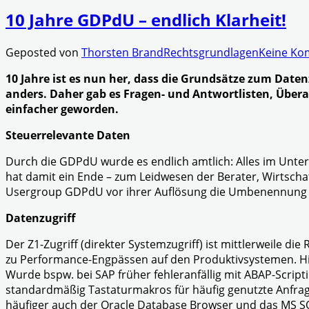
10 Jahre GDPdU – endlich Klarheit!
Geposted von
Thorsten Brand
Rechtsgrundlagen
Keine Ko
10 Jahre ist es nun her, dass die Grundsätze zum Daten
anders. Daher gab es Fragen- und Antwortlisten, Überar
einfacher geworden.
Steuerrelevante Daten
Durch die GDPdU wurde es endlich amtlich: Alles im Untern
hat damit ein Ende – zum Leidwesen der Berater, Wirtschaf
Usergroup GDPdU vor ihrer Auflösung die Umbenennung von
Datenzugriff
Der Z1-Zugriff (direkter Systemzugriff) ist mittlerweile 
zu Performance-Engpässen auf den Produktivsystemen. Hi
Wurde bspw. bei SAP früher fehleranfällig mit ABAP-Script
standardmäßig Tastaturmakros für häufig genutzte Anfrage
häufiger auch der Oracle Database Browser und das MS SQ