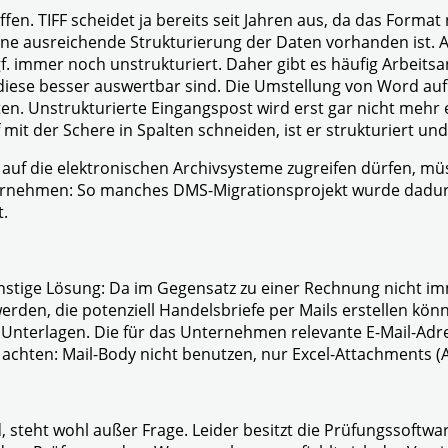
. TIFF scheidet ja bereits seit Jahren aus, da das Format n
ne ausreichende Strukturierung der Daten vorhanden ist. Au
gf. immer noch unstrukturiert. Daher gibt es häufig Arbeit
iese besser auswertbar sind. Die Umstellung von Word auf E
xten. Unstrukturierte Eingangspost wird erst gar nicht me
ef mit der Schere in Spalten schneiden, ist er strukturiert 
auf die elektronischen Archivsysteme zugreifen dürfen, müs
ternehmen: So manches DMS-Migrationsprojekt wurde dadurch
.
nstige Lösung: Da im Gegensatz zu einer Rechnung nicht immer
erden, die potenziell Handelsbriefe per Mails erstellen könn
r Unterlagen. Die für das Unternehmen relevante E-Mail-Adr
 achten: Mail-Body nicht benutzen, nur Excel-Attachments (
, steht wohl außer Frage. Leider besitzt die Prüfungssoft