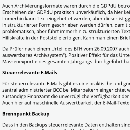
Auch Archivierungsformate waren durch die GDPdU betroffen
Erscheinen der GDPdU praktisch unverkäuflich, da hier kei
Immerhin kann Text eingebettet werden, aber dieser ist g
in strukturierter Form geschrieben werden dürfen, damit d
problematisch, aber führt immerhin zu strukturierten Te
Hilfskräfte in der Poststelle erfolgen. Kann man einen Bri
Da Prüfer nach einem Urteil des BFH vom 26.09.2007 auch 
auswertbares Archivsystem“). Positiver Effekt für das Un
Massenexport eines gesamten Jahrgangs durchgeführt hat
Steuerrelevante E-Mails
Für steuerrelevante E-Mails gibt es eine praktische und gü
zentral administrierter BCC bei Mitarbeitern eingerichtet w
zuständige Finanzamt die unverzügliche Verfügbarkeit de
Auch hier auf maschinelle Auswertbarkeit der E-Mail-Texte
Brennpunkt Backup
Dass in den Backups steuerrelevante Daten enthalten sind