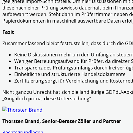
geeignete Import-Schnittstelle. Um hier Diskussionen mit
diese nach einer Prüfung sowieso dauerhaft beim Finanzamt
aufbewahrt werden. Steht dann im Prüferzimmer neben de
Papierdokumenten in maschinell auswertbare Daten erfol
Fazit
Zusammenfassend bleibt festzustellen, dass durch die GDP
Keine Diskussionen mehr um den Umfang an steuerr
Weniger Betreuungsaufwand für Prüfer, da direkter 
Transparenz des Prüfungsumfangs durch frei verfü
Einheitliche und strukturierte Handelsdokumente
Zertifizierung sorgt für Vereinfachung und Kostenre
Nicht ganz zu Unrecht hat sich die landläufige GDPdU-Abk
„
G
ing
d
och
p
rima,
d
iese
U
ntersuchung“
Thorsten Brand, Senior-Berater Zöller und Partner
Rechtsgrundlagen