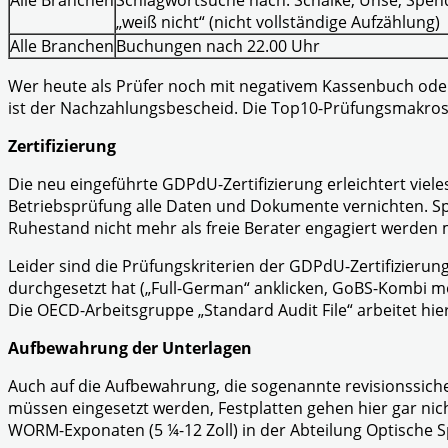
„weiß nicht“ (nicht vollständige Aufzählung)
Alle Branchen
Buchungen nach 22.00 Uhr
Wer heute als Prüfer noch mit negativem Kassenbuch ode
ist der Nachzahlungsbescheid. Die Top10-Prüfungsmakros (
Zertifizierung
Die neu eingeführte GDPdU-Zertifizierung erleichtert vie
Betriebsprüfung alle Daten und Dokumente vernichten. Spe
Ruhestand nicht mehr als freie Berater engagiert werden
Leider sind die Prüfungskriterien der GDPdU-Zertifizierun
durchgesetzt hat („Full-German“ anklicken, GoBS-Kombi mög
Die OECD-Arbeitsgruppe „Standard Audit File“ arbeitet h
Aufbewahrung der Unterlagen
Auch auf die Aufbewahrung, die sogenannte revisionssiche
müssen eingesetzt werden, Festplatten gehen hier gar ni
WORM-Exponaten (5 ¼-12 Zoll) in der Abteilung Optische 