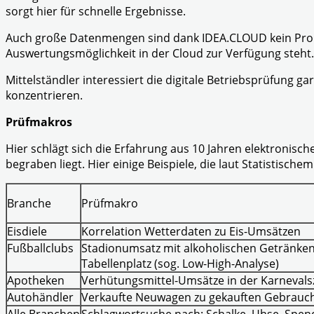
sorgt hier für schnelle Ergebnisse.
Auch große Datenmengen sind dank IDEA.CLOUD kein Probl
Auswertungsmöglichkeit in der Cloud zur Verfügung steht. 
Mittelständler interessiert die digitale Betriebsprüfung 
konzentrieren.
Prüfmakros
Hier schlägt sich die Erfahrung aus 10 Jahren elektronis
begraben liegt. Hier einige Beispiele, die laut Statistis
Branche
Prüfmakro
Eisdiele
Korrelation Wetterdaten zu Eis-Umsätzen
Fußballclubs
Stadionumsatz mit alkoholischen Getränken
Tabellenplatz (sog. Low-High-Analyse)
Apotheken
Verhütungsmittel-Umsätze in der Karnevals
Autohändler
Verkaufte Neuwagen zu gekauften Gebrauc
Alle Branchen
Schlagwortsuche nach: Schalke, Uhse, Spend