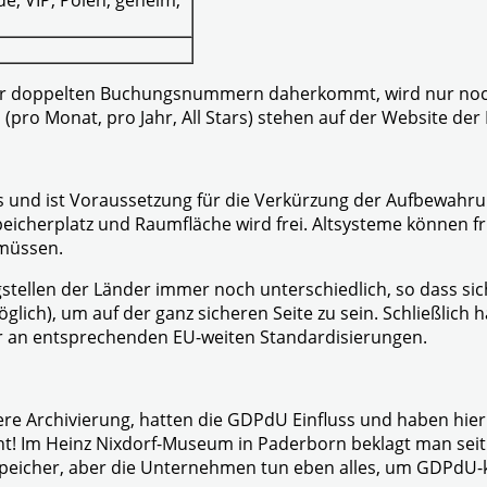
r doppelten Buchungsnummern daherkommt, wird nur noch m
pro Monat, pro Jahr, All Stars) stehen auf der Website de
les und ist Voraussetzung für die Verkürzung der Aufbewahr
icherplatz und Raumfläche wird frei. Altsysteme können fr
 müssen.
gstellen der Länder immer noch unterschiedlich, so dass si
lich), um auf der ganz sicheren Seite zu sein. Schließlich
ier an entsprechenden EU-weiten Standardisierungen.
re Archivierung, hatten die GDPdU Einfluss und haben hier
cht! Im Heinz Nixdorf-Museum in Paderborn beklagt man sei
Speicher, aber die Unternehmen tun eben alles, um GDPdU-