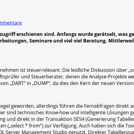
mmentare
zugriff erschienen sind. Anfangs wurde gerätselt, was ge
beitungen, Seminare und viel viel Beratung. Mittlerweil
ehmen ist steuerrelevant. Die leidliche Diskussion über „so
tsprüfer und Steuerberater, denen die Analyse-Projekte weg
 „DART“ in „DUMP“, da dies den Kern der neuen Version be
die Regel geworden, allerdings führen die Fernabfragen dire
er sind technisches Know-how und intelligente Lösungen g
ing und direkt in der Transaktion SE54 (Generierung Tabelle
n („select * from“) zur Verfügung. Auch haben sich die To
L Server Management Studio genutzt. Direkter Tabellenzugr