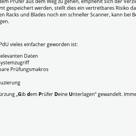
 dem Prüfer aus dem Weg zu gehen, empfiehlt sich der Verzi
 gespeichert werden, stellt dies ein vertretbares Risiko d
n Racks und Blades noch ein schneller Scanner, kann bei 
gen.
dU vieles einfacher geworden ist:
elevanten Daten
Systemzugriff
gbare Prüfungsmakros
duzierung
ürzung „
G
ib
d
em
P
rüfer
D
eine
U
nterlagen“ gewandelt. Imme