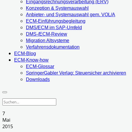
Eingangsrechnungsverarbeitung (ERV)
Konzeption & Systemauswahl
Anbieter- und Systemauswahl gem. VOL/A
ECM-Einführungsbegleitung
DMS/ECM im SAP-Umfeld
DMS-/ECM-Review
Migration Altsysteme
Verfahrensdokumentation
ECM-Blog
ECM-Know-how
ECM-Glossar
SpringerGabler Verlag: Steuersicher archivieren
Downloads
7
Mai
2015