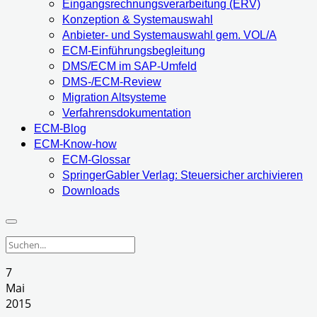
Eingangsrechnungsverarbeitung (ERV)
Konzeption & Systemauswahl
Anbieter- und Systemauswahl gem. VOL/A
ECM-Einführungsbegleitung
DMS/ECM im SAP-Umfeld
DMS-/ECM-Review
Migration Altsysteme
Verfahrensdokumentation
ECM-Blog
ECM-Know-how
ECM-Glossar
SpringerGabler Verlag: Steuersicher archivieren
Downloads
7
Mai
2015