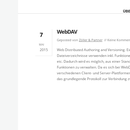
ÜBE
WebDAV
7
Geposted von
Zöller & Partner
Keine Kommen
MAI
2015
Web Distributed Authoring and Versioning. E
Dateiverzeichnisse verwenden inkl. Funktio
etc. Dadurch wird es möglich, aus einer St
Funktionen zu verwalten. Da es sich bei WebDA
verschiedenen Client- und Server-Plattforme
das grundlegende Protokoll zur Verbindung