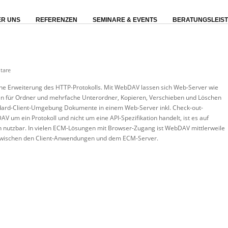
R UNS
REFERENZEN
SEMINARE & EVENTS
BERATUNGSLEIS
tare
ine Erweiterung des HTTP-Protokolls. Mit WebDAV lassen sich Web-Server wie
nen für Ordner und mehrfache Unterordner, Kopieren, Verschieben und Löschen
andard-Client-Umgebung Dokumente in einem Web-Server inkl. Check-out-
V um ein Protokoll und nicht um eine API-Spezifikation handelt, ist es auf
n nutzbar. In vielen ECM-Lösungen mit Browser-Zugang ist WebDAV mittlerweile
 zwischen den Client-Anwendungen und dem ECM-Server.