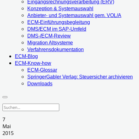
Eingangsrechnungsverarbeitung (ERV)
Konzeption & Systemauswahl
Anbieter- und Systemauswahl gem. VOL/A
ECM-Einführungsbegleitung
DMS/ECM im SAP-Umfeld
DMS-/ECM-Review
Migration Altsysteme
Verfahrensdokumentation
ECM-Blog
ECM-Know-how
ECM-Glossar
SpringerGabler Verlag: Steuersicher archivieren
Downloads
7
Mai
2015