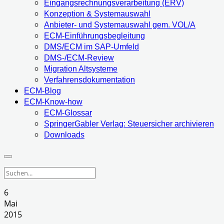
Eingangsrechnungsverarbeitung (ERV)
Konzeption & Systemauswahl
Anbieter- und Systemauswahl gem. VOL/A
ECM-Einführungsbegleitung
DMS/ECM im SAP-Umfeld
DMS-/ECM-Review
Migration Altsysteme
Verfahrensdokumentation
ECM-Blog
ECM-Know-how
ECM-Glossar
SpringerGabler Verlag: Steuersicher archivieren
Downloads
6
Mai
2015