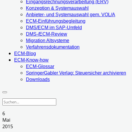
Eingangsrechnungsverarbeitung (ERV)
Konzeption & Systemauswahl
Anbieter- und Systemauswahl gem. VOL/A
ECM-Einführungsbegleitung
DMS/ECM im SAP-Umfeld
DMS-/ECM-Review
Migration Altsysteme
Verfahrensdokumentation
ECM-Blog
ECM-Know-how
ECM-Glossar
SpringerGabler Verlag: Steuersicher archivieren
Downloads
6
Mai
2015