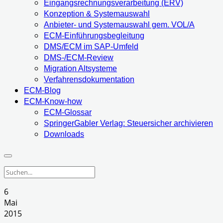
Eingangsrechnungsverarbeitung (ERV)
Konzeption & Systemauswahl
Anbieter- und Systemauswahl gem. VOL/A
ECM-Einführungsbegleitung
DMS/ECM im SAP-Umfeld
DMS-/ECM-Review
Migration Altsysteme
Verfahrensdokumentation
ECM-Blog
ECM-Know-how
ECM-Glossar
SpringerGabler Verlag: Steuersicher archivieren
Downloads
6
Mai
2015