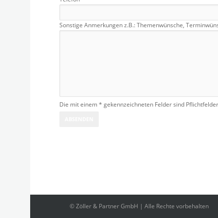
Sonstige Anmerkungen z.B.: Themenwünsche, Terminwünsc
Die mit einem * gekennzeichneten Felder sind Pflichtfelde
© Zöller & Partner GmbH | Alle Rechte vorbehalten